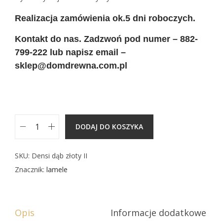
Realizacja zamówienia ok.5 dni roboczych.
Kontakt do nas. Zadzwoń pod numer – 882-
799-222 lub napisz email –
sklep@domdrewna.com.pl
DODAJ DO KOSZYKA
i
l
SKU:
Densi dąb złoty II
o
Znacznik:
lamele
ś
ć
l
Opis
Informacje dodatkowe
a