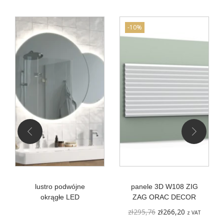
N
S
-10%
I
D
ą
b
z
ł
o
t
y
I
I
lustro podwójne
panele 3D W108 ZIG
okrągłe LED
ZAG ORAC DECOR
P
A
zł
295,76
zł
266,20
z VAT