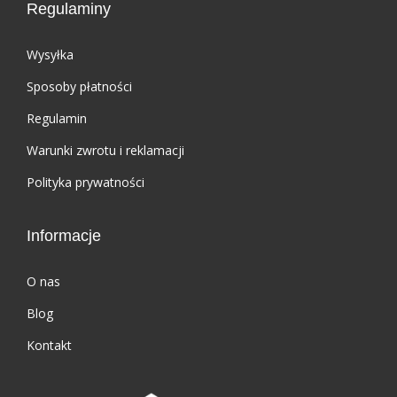
s
i
Regulaminy
i
:
ł
z
Wysyłka
a
ł
Sposoby płatności
:
2
Regulamin
z
6
Warunki zwrotu i reklamacji
ł
6
2
,
Polityka prywatności
9
2
5
0
Informacje
,
.
7
O nas
6
Blog
.
Kontakt