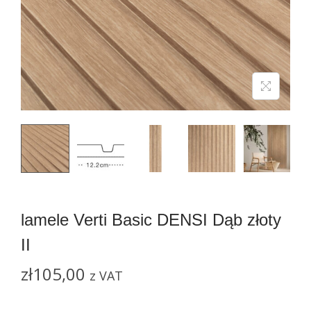
n
lamele Verti Basic DENSI Dąb złoty
II
zł
105,00
z VAT