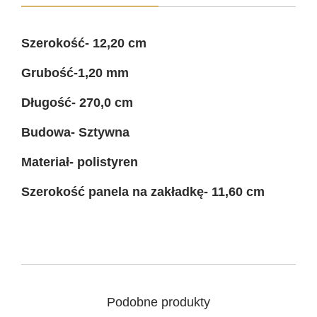
m
e
Szerokość- 12,20 cm
l
e
Grubość-1,20 mm
V
Długość- 270,0 cm
e
r
Budowa- Sztywna
t
Materiał- polistyren
i
B
Szerokość panela na zakładkę- 11,60 cm
a
s
i
c
D
Podobne produkty
E