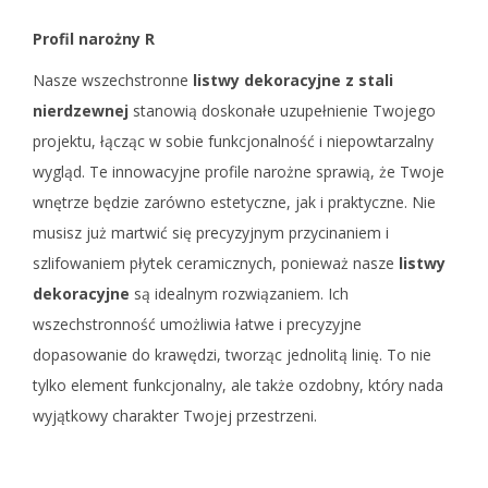
o
f
Profil narożny R
i
Nasze wszechstronne
listwy dekoracyjne z stali
l
nierdzewnej
stanowią doskonałe uzupełnienie Twojego
n
projektu, łącząc w sobie funkcjonalność i niepowtarzalny
a
wygląd. Te innowacyjne profile narożne sprawią, że Twoje
r
wnętrze będzie zarówno estetyczne, jak i praktyczne. Nie
o
musisz już martwić się precyzyjnym przycinaniem i
ż
szlifowaniem płytek ceramicznych, ponieważ nasze
listwy
n
dekoracyjne
są idealnym rozwiązaniem. Ich
y
wszechstronność umożliwia łatwe i precyzyjne
s
dopasowanie do krawędzi, tworząc jednolitą linię. To nie
t
tylko element funkcjonalny, ale także ozdobny, który nada
a
wyjątkowy charakter Twojej przestrzeni.
l
o