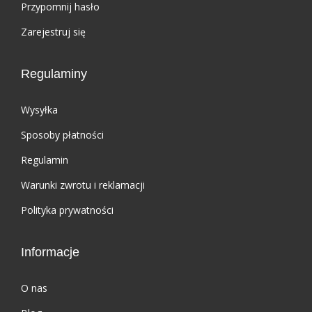
Przypomnij hasło
y
n
n
o
Zarejestruj się
o
s
s
i
Regulaminy
i
:
ł
z
Wysyłka
a
ł
Sposoby płatności
:
3
Regulamin
z
2
Warunki zwrotu i reklamacji
ł
7
3
,
Polityka prywatności
6
6
4
1
Informacje
,
.
0
O nas
0