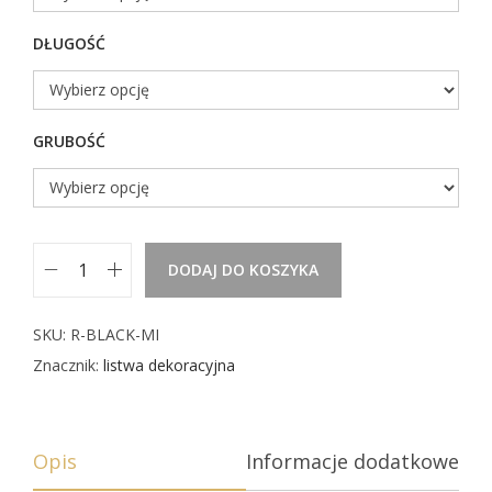
z
ł
DŁUGOŚĆ
1
5
3
GRUBOŚĆ
,
8
8
DODAJ DO KOSZYKA
i
l
SKU:
R-BLACK-MI
o
Znacznik:
listwa dekoracyjna
ś
ć
p
Opis
Informacje dodatkowe
r