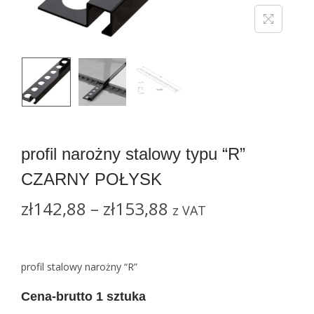
n
profil narożny stalowy typu “R”
CZARNY POŁYSK
Z
zł
142,88
–
zł
153,88
z VAT
a
k
r
profil stalowy narożny “R”
e
Cena-brutto 1 sztuka
s