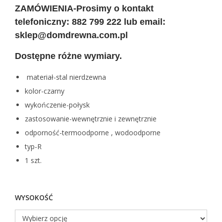
c
ZAMÓWIENIA-Prosimy o kontakt
e
telefoniczny: 882 799 222 lub email:
n
sklep@domdrewna.com.pl
:
Dostępne różne wymiary.
o
d
materiał-stal nierdzewna
z
kolor-czarny
ł
wykończenie-połysk
1
zastosowanie-wewnętrznie i zewnętrznie
4
odporność-termoodporne , wodoodporne
2
typ-R
,
1 szt.
8
8
WYSOKOŚĆ
d
o