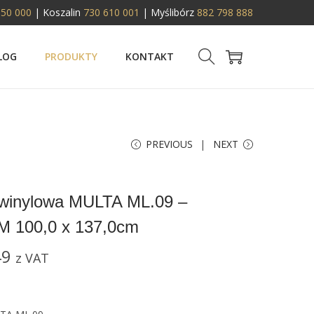
950 000
| Koszalin
730 610 001
| Myślibórz
882 798 888
LOG
PRODUKTY
KONTAKT
PREVIOUS
NEXT
 winylowa MULTA ML.09 –
 100,0 x 137,0cm
49
z VAT