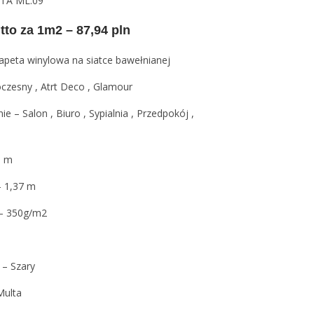
LTA ML.09
tto za 1m2 – 87,94 pln
tapeta winylowa na siatce bawełnianej
czesny , Atrt Deco , Glamour
e – Salon , Biuro , Sypialnia , Przedpokój ,
e
1 m
– 1,37 m
– 350g/m2
 – Szary
Multa