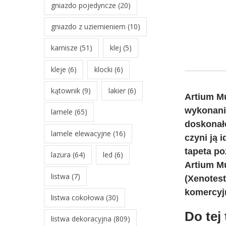
gniazdo pojedyncze
(20)
gniazdo z uziemieniem
(10)
karnisze
(51)
klej
(5)
kleje
(6)
klocki
(6)
kątownik
(9)
lakier
(6)
Artium Mu
wykonania
lamele
(65)
doskonałe
lamele elewacyjne
(16)
czyni ją 
tapeta po
lazura
(64)
led
(6)
Artium M
listwa
(7)
(Xenotest
komercyj
listwa cokołowa
(30)
Do tej
listwa dekoracyjna
(809)