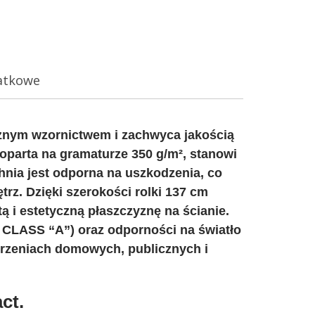
ć
t
a
p
atkowe
e
t
a
ażnym wzornictwem i zachwyca jakością
w
oparta na gramaturze 350 g/m², stanowi
i
chnia jest odporna na uszkodzenia, co
n
z. Dzięki szerokości rolki 137 cm
y
tą i estetyczną płaszczyznę na ścianie.
 CLASS “A”) oraz odporności na światło
l
trzeniach domowych, publicznych i
o
w
a
ct.
M