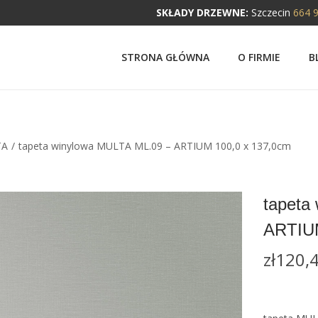
SKŁADY DRZEWNE:
Szczecin
664 
STRONA GŁÓWNA
O FIRMIE
B
TA
/
tapeta winylowa MULTA ML.09 – ARTIUM 100,0 x 137,0cm
tapeta
ARTIUM
zł
120,