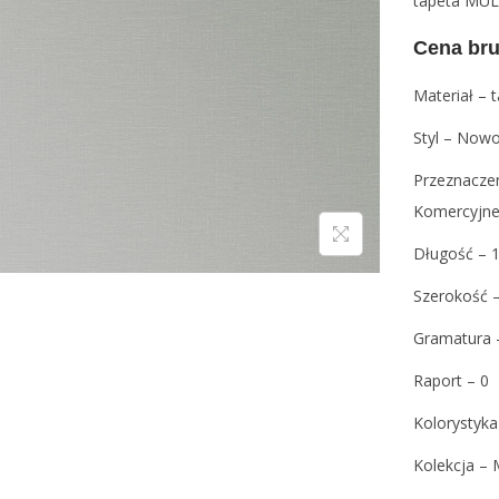
tapeta MU
Cena bru
Materiał – 
Styl – Nowo
Przeznaczeni
Komercyjn
Długość – 
Szerokość 
Gramatura 
Raport – 0
Kolorystyka
Kolekcja – 