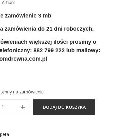
 Artium
ne zamówienie 3 mb
ja zamówienia do 21 dni roboczych.
ówieniach większej ilości prosimy o
telefoniczny: 882 799 222 lub mailowy:
omdrewna.com.pl
stępny na zamówienie
DODAJ DO KOSZYKA
i
l
o
apeta
ś