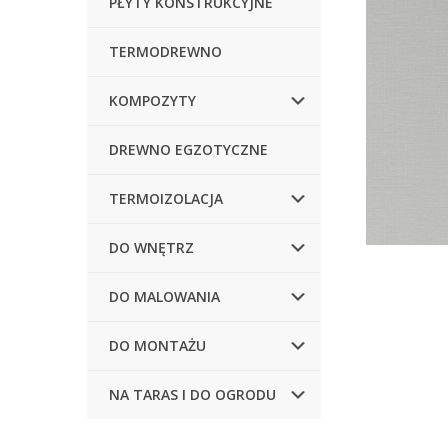
PŁYTY KONSTRUKCYJNE
i
o
TERMODREWNO
n
KOMPOZYTY
DREWNO EGZOTYCZNE
TERMOIZOLACJA
DO WNĘTRZ
DO MALOWANIA
DO MONTAŻU
NA TARAS I DO OGRODU