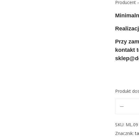
Producent –
Minimal
Realizac
Przy zam
kontakt 
sklep@d
Produkt do
SKU:
ML.09
Znacznik:
t