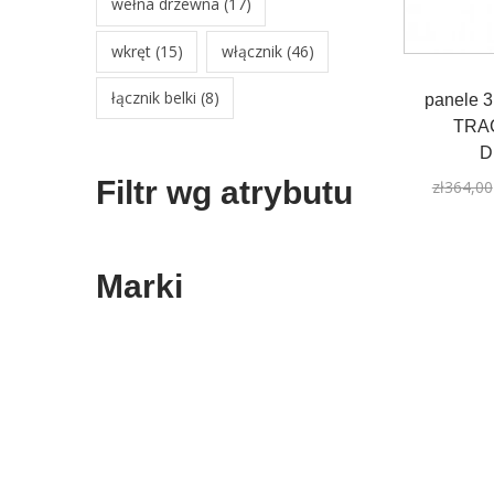
wełna drzewna
(17)
wkręt
(15)
włącznik
(46)
łącznik belki
(8)
panele 
TRA
D
Filtr wg atrybutu
zł
364,00
Marki